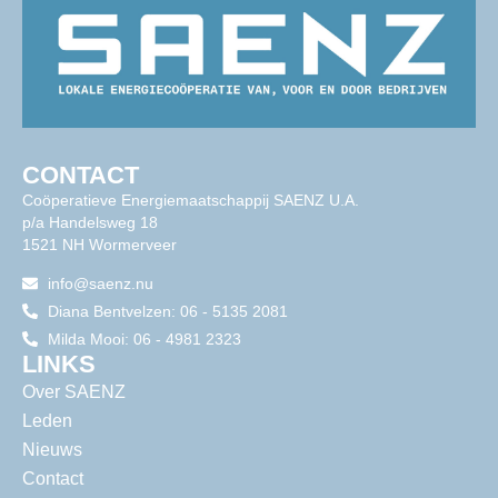
CONTACT
Coöperatieve Energiemaatschappij SAENZ U.A.
p/a Handelsweg 18
1521 NH Wormerveer
info@saenz.nu
Diana Bentvelzen: 06 - 5135 2081
Milda Mooi: 06 - 4981 2323
LINKS
Over SAENZ
Leden
Nieuws
Contact