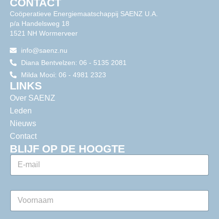
CONTACT
Coöperatieve Energiemaatschappij SAENZ U.A.
p/a Handelsweg 18
1521 NH Wormerveer
info@saenz.nu
Diana Bentvelzen: 06 - 5135 2081
Milda Mooi: 06 - 4981 2323
LINKS
Over SAENZ
Leden
Nieuws
Contact
BLIJF OP DE HOOGTE
E
-
m
a
V
i
o
l
o
*